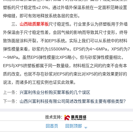
塑板的尺寸稳定性≤2.0%，通过外墙外保温系统在一定面积范畴设置
伸缩缝，即可有效地释放系统各层的变形。
三、
山西硅质聚苯板
尺寸稳定性。行业里多认为挤塑板用于外墙
外保温由于尺寸稳定性差，会因气候的影响而导致其尺寸变形，终导
致饰面层涂料开裂，不如EPS系统。实际上我们可以从系统中的材料
弹性模量来看，砂浆约为15500MPa，EPS约为4～6MPa，XPS约为7
～9MPa。虽然EPS弹性模量比XPS略小，但与砂浆弹性模量相比，
EPS与XPS挤塑板都属于同一数量级，材料相互之间的约束不会有本
质的改变。也就不存在砂浆对EPS的约束比对XPS的约束效果更好的
说法，而诸多的工程实例也证实此效果。
上一条：
兴富利伟业分析购买聚苯板的几个误区
下一条：
山西兴富利科技有限公司简述改性聚苯板主要有哪些类型？
技术支持：
回首页
回到顶部