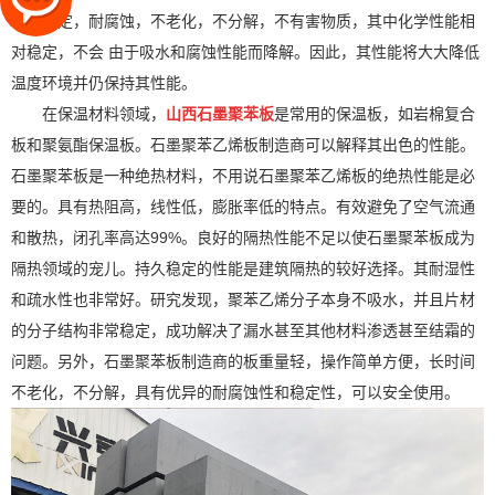
长期稳定，耐腐蚀，不老化，不分解，不有害物质，其中化学性能相
对稳定，不会 由于吸水和腐蚀性能而降解。因此，其性能将大大降低
温度环境并仍保持其性能。
在保温材料领域，
山西石墨聚苯板
是常用的保温板，如岩棉复合
板和聚氨酯保温板。石墨聚苯乙烯板制造商可以解释其出色的性能。
石墨聚苯板是一种绝热材料，不用说石墨聚苯乙烯板的绝热性能是必
要的。具有热阻高，线性低，膨胀率低的特点。有效避免了空气流通
和散热，闭孔率高达99%。良好的隔热性能不足以使石墨聚苯板成为
隔热领域的宠儿。持久稳定的性能是建筑隔热的较好选择。其耐湿性
和疏水性也非常好。研究发现，聚苯乙烯分子本身不吸水，并且片材
的分子结构非常稳定，成功解决了漏水甚至其他材料渗透甚至结霜的
问题。另外，石墨聚苯板制造商的板重量轻，操作简单方便，长时间
不老化，不分解，具有优异的耐腐蚀性和稳定性，可以安全使用。