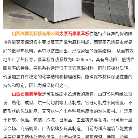
山西兴富利科技有限公司
太原石墨聚苯板
性能特点优异的保温隔
热性能聚苯保温板主要以聚苯乙烯为原料制成，而聚苯乙烯原本就是
好的低导热原料，再辅以挤塑而出，形成紧密的蜂窝结构， 从而有效
地阻止了热传导，聚苯板导热系数为0.028/m.k，具有高热阻、低线性
膨胀率的特性。导热系数远远低于其它保温材料。同时该板材质轻、
价廉加之具有稳定的化学结构和物理结构，能确保本材料保温性能的
持久和稳定，因此为保温材料之一。
山西石墨聚苯板
是可发性剧本乙烯板的简称。由EPS原料经过预
发、熟化、成型、烘干何切割等工艺制成。它既可制成不同密度、不
同形状的泡沫制品，又可以生产出各种规格厚度的泡沫板材。广泛用
于建筑、保温、包装、冷冻、日用品，工业铸造等领域。也可用于展
示会场、商品橱窗、广告招牌及玩具制造。目前为适应建筑节能要求
主要应用于墙体外墙外保温、外墙内保温、屋顶保温、地暖、冷库。