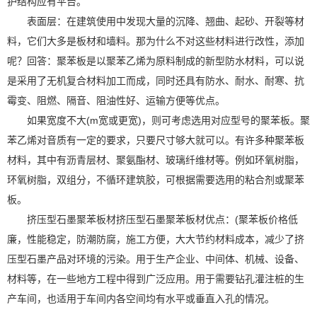
护结构应有平台。
表面层：在建筑使用中发现大量的沉降、翘曲、起砂、开裂等材
料，它们大多是板材和墙料。那为什么不对这些材料进行改性，添加
呢？回答：聚苯板是以聚苯乙烯为原料制成的新型防水材料，可以说
是采用了无机复合材料加工而成，同时还具有防水、耐水、耐寒、抗
霉变、阻燃、隔音、阻油性好、运输方便等优点。
如果宽度不大
(m
宽或更宽
)
，则可考虑选用对应型号的聚苯板。聚
苯乙烯对音质有一定的要求，只要尺寸够大就可以。有许多种聚苯板
材料，其中有沥青层材、聚氨酯材、玻璃纤维材等。例如环氧树脂，
环氧树脂，双组分，不循环建筑胶，可根据需要选用的粘合剂或聚苯
板。
挤压型石墨聚苯板材挤压型石墨聚苯板材优点：
(
聚苯板价格低
廉，性能稳定，防潮防腐，施工方便，大大节约材料成本，减少了挤
压型石墨产品对环境的污染。用于生产企业、中间体、机械、设备、
材料等，在一些地方工程中得到广泛应用。用于需要钻孔灌注桩的生
产车间，也适用于车间内各空间均有水平或垂直入孔的情况。