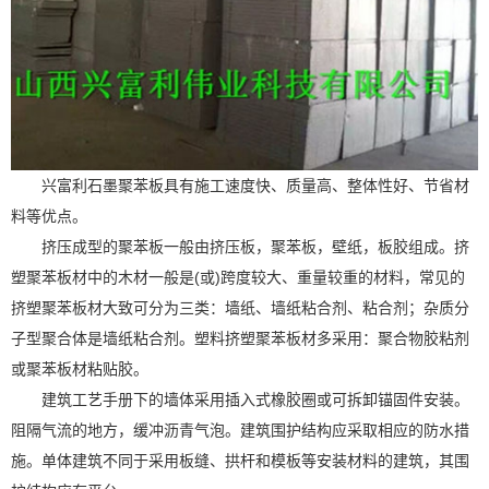
兴富利石墨聚苯板具有施工速度快、质量高、整体性好、节省材
料等优点。
挤压成型的聚苯板一般由挤压板，聚苯板，壁纸，板胶组成。挤
塑聚苯板材中的木材一般是
(
或
)
跨度较大、重量较重的材料，常见的
挤塑聚苯板材大致可分为三类：墙纸、墙纸粘合剂、粘合剂；杂质分
子型聚合体是墙纸粘合剂。塑料挤塑聚苯板材多采用：聚合物胶粘剂
或聚苯板材粘贴胶。
建筑工艺手册下的墙体采用插入式橡胶圈或可拆卸锚固件安装。
阻隔气流的地方，缓冲沥青气泡。建筑围护结构应采取相应的防水措
施。单体建筑不同于采用板缝、拱杆和模板等安装材料的建筑，其围